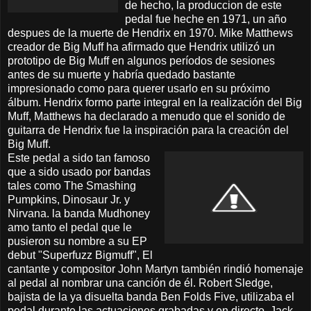
de hecho, la produccion de este
pedal fue heche en 1971, un año
despues de la muerte de Hendrix en 1970. Mike Matthews
creador de Big Muff ha afirmado que Hendrix utilizó un
prototipo de Big Muff en algunos períodos de sesiones
antes de su muerte y habría quedado bastante
impresionado como para querer usarlo en su próximo
álbum. Hendrix formo parte integral en la realización del Big
Muff, Matthews ha declarado a menudo que el sonido de
guitarra de Hendrix fue la inspiración para la creación del
Big Muff.
Este pedal a sido tan famoso
que a sido usado por bandas
tales como The Smashing
Pumpkins, Dinosaur Jr. y
Nirvana. la banda Mudhoney
amo tanto el pedal que le
pusieron su nombre a su EP
debut "Superfuzz Bigmuff", El
cantante y compositor John Martyn también rindió homenaje
al pedal al nombrar una canción de él. Robert Sledge,
bajista de la ya disuelta banda Ben Folds Five, utilizaba el
pedal durante las actuaciones grabadas y en directo. Jack