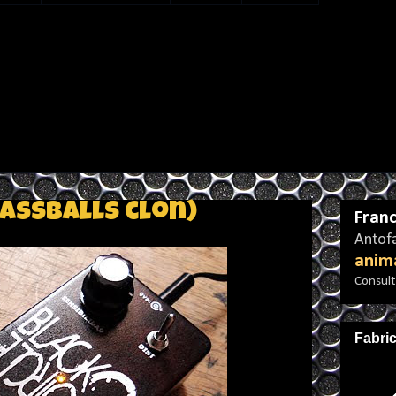
Bassballs clon)
Franc
Antofa
anim
Consulta
Fabri