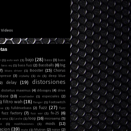
e Videos
etas
bajo
(28)
bass
(3)
bass
r
(1)
auto wah
(1)
Bassballs
(6)
big
)
bass fuzz
(2)
bass eq
(1)
7)
Booster
(15)
Chorus
blues driver
(1)
mpresor
(3)
deep blue
crybaby
(1)
de
(1)
distorsiones
delay
(19)
2)
distortus maximus
(4)
drboogey
(4)
drive
obase
(10)
especiales
(2)
ecualizador
(1)
filtro wah
(18)
5)
Footswitch
flanger
(1)
fuzz
(27)
fulldrivebass
(2)
fuzz
ive
(1)
fuzz factory
(7)
fx-25
(6)
fuzz war
(1)
loop
(16)
microamp
(5)
e amp
(1)
Leslie
(1)
mods
(12)
ne
(1)
modificaciones
(1)
acion
(39)
Mutron
(2)
noise
(2)
mute
(1)