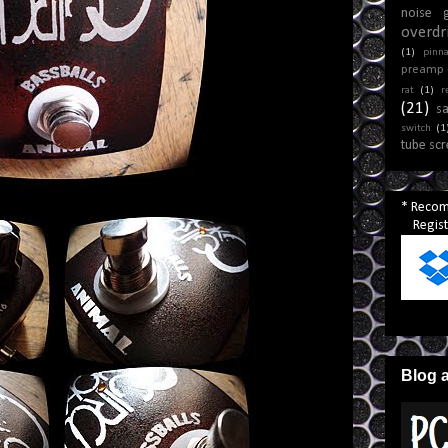
noise 
overdr
(1)
pinna
preamp
rat
(1)
r
(21)
s
switch
(1
tube sc
* Reco
Registr
Blog 