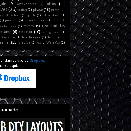
gate
(9)
otros
(11)
octavadores
(2)
ives
(26)
phase
(10)
patch
(2)
phase 100
cle distortion
(1)
pitch
(1)
plexi drive
(1)
(3)
procorat
(5)
Pulsar tremolo
(4)
qtron
(2)
reverbdelay
reverb
(5)
ebote delay
(1)
ansamp
(6)
selector
(10)
spring noise
(1)
tonebender
(3)
Tremolo
(5)
)
theremin
(1)
reamer
(11)
Univibe
(5)
Wah Vox
(2)
Voz
(1)
mendamos uso de
Dropbox
arse aqui:
asociado