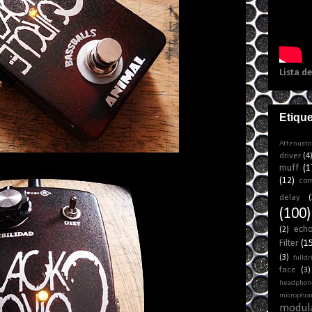
Lista d
Etiqu
Attenuato
driver
(4
muff
(1
(12)
co
delay
(
(100)
ech
(2)
Filter
(1
(3)
fulldr
face
(3)
headphon
micropho
modul