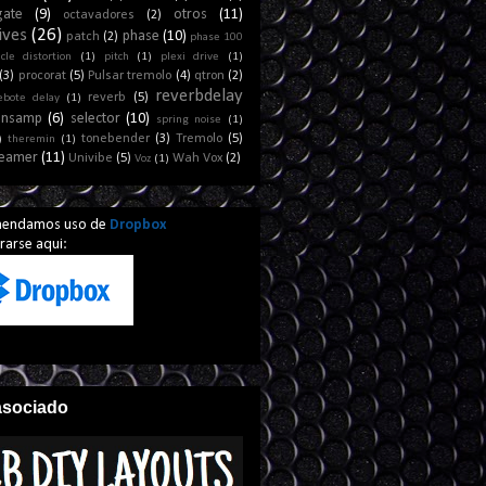
gate
(9)
otros
(11)
octavadores
(2)
ives
(26)
phase
(10)
patch
(2)
phase 100
cle distortion
(1)
pitch
(1)
plexi drive
(1)
(3)
procorat
(5)
Pulsar tremolo
(4)
qtron
(2)
reverbdelay
reverb
(5)
ebote delay
(1)
ansamp
(6)
selector
(10)
spring noise
(1)
tonebender
(3)
Tremolo
(5)
)
theremin
(1)
reamer
(11)
Univibe
(5)
Wah Vox
(2)
Voz
(1)
mendamos uso de
Dropbox
arse aqui:
asociado