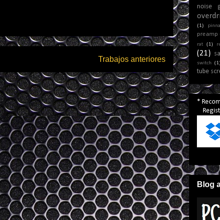
noise 
overdr
(1)
pinna
preamp
rat
(1)
r
(21)
s
Trabajos anteriores
switch
(1
tube sc
* Reco
Registr
Blog 