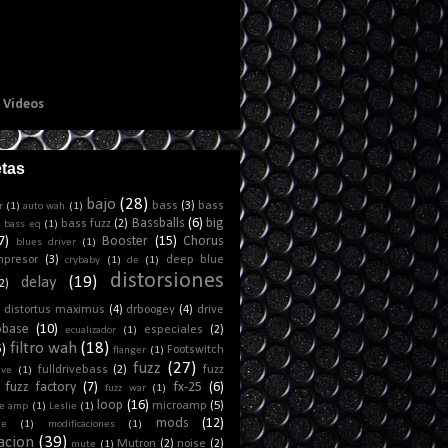
e Videos
etas
bajo
(28)
bass
(3)
bass
r
(1)
auto wah
(1)
Bassballs
(6)
big
)
bass fuzz
(2)
bass eq
(1)
7)
Booster
(15)
Chorus
blues driver
(1)
mpresor
(3)
deep blue
crybaby
(1)
de
(1)
distorsiones
delay
(19)
2)
distortus maximus
(4)
drboogey
(4)
drive
obase
(10)
especiales
(2)
ecualizador
(1)
filtro wah
(18)
5)
Footswitch
flanger
(1)
fuzz
(27)
fulldrivebass
(2)
fuzz
ive
(1)
fuzz factory
(7)
fx-25
(6)
fuzz war
(1)
loop
(16)
microamp
(5)
e amp
(1)
Leslie
(1)
mods
(12)
ne
(1)
modificaciones
(1)
acion
(39)
Mutron
(2)
noise
(2)
mute
(1)