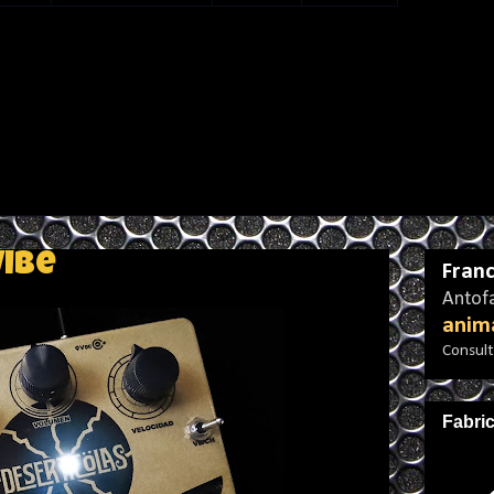
Vibe
Franc
Antofa
anim
Consulta
Fabri