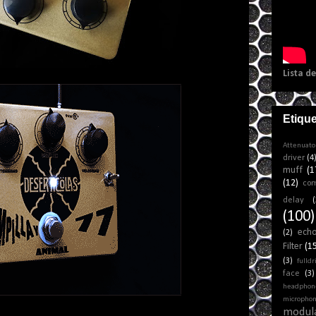
Lista d
Etiqu
Attenuato
driver
(4
muff
(1
(12)
co
delay
(
(100)
ech
(2)
Filter
(1
(3)
fulldr
face
(3)
headphon
micropho
modul