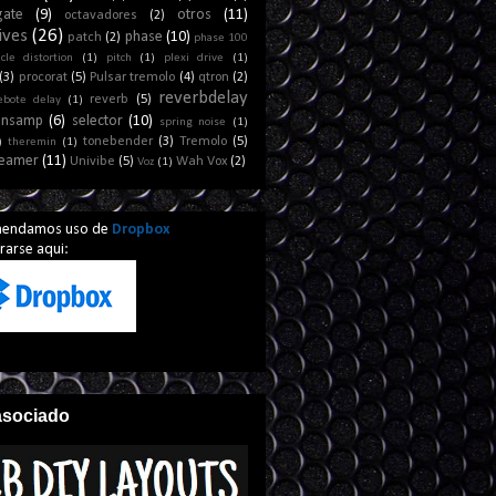
gate
(9)
otros
(11)
octavadores
(2)
ives
(26)
phase
(10)
patch
(2)
phase 100
cle distortion
(1)
pitch
(1)
plexi drive
(1)
(3)
procorat
(5)
Pulsar tremolo
(4)
qtron
(2)
reverbdelay
reverb
(5)
ebote delay
(1)
ansamp
(6)
selector
(10)
spring noise
(1)
tonebender
(3)
Tremolo
(5)
)
theremin
(1)
reamer
(11)
Univibe
(5)
Wah Vox
(2)
Voz
(1)
mendamos uso de
Dropbox
arse aqui:
asociado