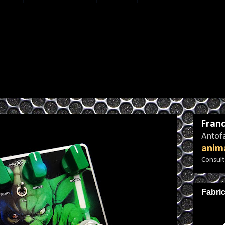
Franc
Antofa
anim
Consulta
Fabri