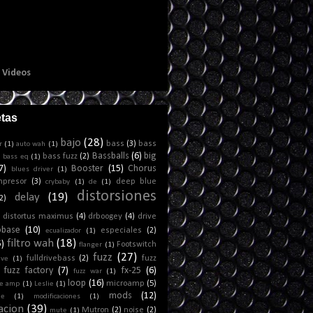
e Videos
etas
bajo
(28)
bass
(3)
bass
r
(1)
auto wah
(1)
Bassballs
(6)
big
)
bass fuzz
(2)
bass eq
(1)
7)
Booster
(15)
Chorus
blues driver
(1)
mpresor
(3)
deep blue
crybaby
(1)
de
(1)
distorsiones
delay
(19)
2)
distortus maximus
(4)
drboogey
(4)
drive
obase
(10)
especiales
(2)
ecualizador
(1)
filtro wah
(18)
5)
Footswitch
flanger
(1)
fuzz
(27)
fulldrivebass
(2)
fuzz
ive
(1)
fuzz factory
(7)
fx-25
(6)
fuzz war
(1)
loop
(16)
microamp
(5)
e amp
(1)
Leslie
(1)
mods
(12)
ne
(1)
modificaciones
(1)
acion
(39)
Mutron
(2)
noise
(2)
mute
(1)