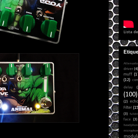
Lista d
Etiqu
Attenuato
driver
(4
muff
(1
(12)
co
delay
(
(100)
ech
(2)
Filter
(1
(3)
fulldr
face
(3)
headphon
micropho
modul