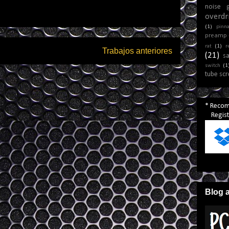
noise 
overdr
(1)
pinna
preamp
rat
(1)
r
Trabajos anteriores
(21)
s
switch
(1
tube sc
* Reco
Registr
Blog 